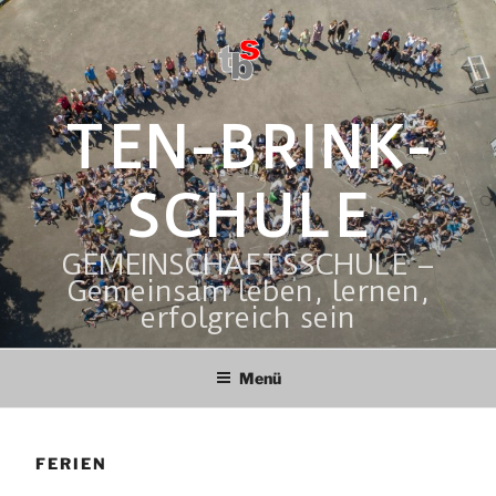
Zum
Inhalt
springen
TEN-BRINK-
SCHULE
GEMEINSCHAFTSSCHULE –
Gemeinsam leben, lernen,
erfolgreich sein
Menü
FERIEN