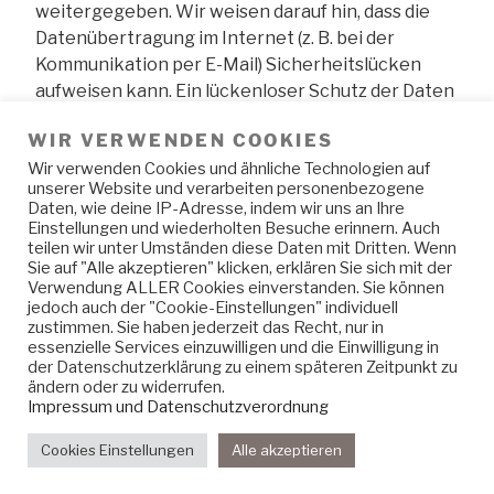
weitergegeben. Wir weisen darauf hin, dass die
Datenübertragung im Internet (z. B. bei der
Kommunikation per E-Mail) Sicherheitslücken
aufweisen kann. Ein lückenloser Schutz der Daten
vor dem Zugriff durch Dritte ist nicht möglich. Der
WIR VERWENDEN COOKIES
Nutzung von im Rahmen der Impressumspflicht
Wir verwenden Cookies und ähnliche Technologien auf
veröffentlichten Kontaktdaten durch Dritte zur
unserer Website und verarbeiten personenbezogene
Übersendung von nicht ausdrücklich
Daten, wie deine IP-Adresse, indem wir uns an Ihre
angeforderter Werbung und
Einstellungen und wiederholten Besuche erinnern. Auch
teilen wir unter Umständen diese Daten mit Dritten. Wenn
Informationsmaterialien wird hiermit ausdrücklich
Sie auf "Alle akzeptieren" klicken, erklären Sie sich mit der
widersprochen. Die Betreiber der Seiten behalten
Verwendung ALLER Cookies einverstanden. Sie können
sich ausdrücklich rechtliche Schritte im Falle der
jedoch auch der "Cookie-Einstellungen" individuell
zustimmen. Sie haben jederzeit das Recht, nur in
unverlangten Zusendung von
essenzielle Services einzuwilligen und die Einwilligung in
Werbeinformationen, etwa durch Spam-Mails, vor.
der Datenschutzerklärung zu einem späteren Zeitpunkt zu
ändern oder zu widerrufen.
Impressum und Datenschutzverordnung
Proudly powered by WordPress
Cookies Einstellungen
Alle akzeptieren