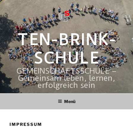
Zum
Inhalt
springen
TEN-BRINK-
SCHULE
GEMEINSCHAFTSSCHULE –
Gemeinsam leben, lernen,
erfolgreich sein
Menü
IMPRESSUM