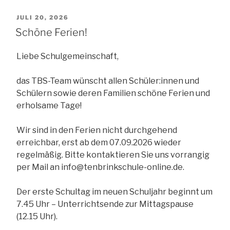
VERÖFFENTLICHT
JULI 20, 2026
Schöne Ferien!
AM
Liebe Schulgemeinschaft,
das TBS-Team wünscht allen Schüler:innen und
Schülern sowie deren Familien schöne Ferien und
erholsame Tage!
Wir sind in den Ferien nicht durchgehend
erreichbar, erst ab dem 07.09.2026 wieder
regelmäßig. Bitte kontaktieren Sie uns vorrangig
per Mail an info@tenbrinkschule-online.de.
Der erste Schultag im neuen Schuljahr beginnt um
7.45 Uhr – Unterrichtsende zur Mittagspause
(12.15 Uhr).