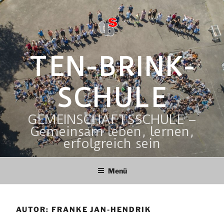
Zum
Inhalt
springen
TEN-BRINK-
SCHULE
GEMEINSCHAFTSSCHULE –
Gemeinsam leben, lernen,
erfolgreich sein
Menü
AUTOR:
FRANKE JAN-HENDRIK