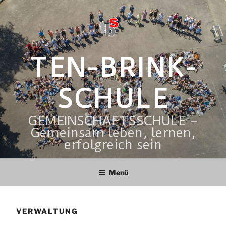
Zum
Inhalt
springen
TEN-BRINK-
SCHULE
GEMEINSCHAFTSSCHULE –
Gemeinsam leben, lernen,
erfolgreich sein
Menü
VERWALTUNG