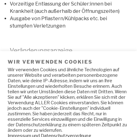
Vorzeitige Entlassung der Schüler:innen bei
Krankheit (auch außerhalb der Öffnungszeiten)
Ausgabe von Pflastern/Kühlpacks etc. bei
stumpfen Verletzungen
Veränderungsanzeige
WIR VERWENDEN COOKIES
Sehr geehrte Eltern,
Wir verwenden Cookies und ähnliche Technologien auf
unserer Website und verarbeiten personenbezogene
sollte sich an Ihren persönlichen Daten etwas
Daten, wie deine IP-Adresse, indem wir uns an Ihre
ändern, teilen Sie uns das bitte über
Einstellungen und wiederholten Besuche erinnern. Auch
teilen wir unter Umständen diese Daten mit Dritten. Wenn
nachstehendes Formular mit und geben dies im
Sie auf "Alle akzeptieren" klicken, erklären Sie sich mit der
Sekretariat ab:
Verwendung ALLER Cookies einverstanden. Sie können
jedoch auch der "Cookie-Einstellungen" individuell
zustimmen. Sie haben jederzeit das Recht, nur in
essenzielle Services einzuwilligen und die Einwilligung in
der Datenschutzerklärung zu einem späteren Zeitpunkt zu
ändern oder zu widerrufen.
Impressum und Datenschutzverordnung