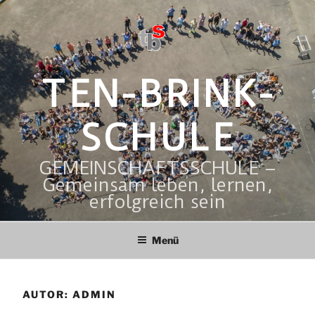
Zum
Inhalt
springen
TEN-BRINK-
SCHULE
GEMEINSCHAFTSSCHULE –
Gemeinsam leben, lernen,
erfolgreich sein
Menü
AUTOR:
ADMIN